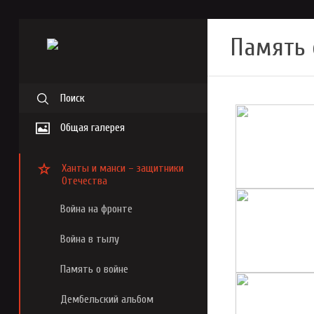
Память 
Поиск
Общая галерея
Ханты и манси – защитники
Отечества
Война на фронте
Война в тылу
Память о войне
Дембельский альбом