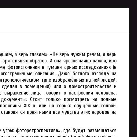
 ушам, а верь глазам», «Не верь чужим речам, а верь
 зрительных образов. И она чрезвычайно важна, ибо
му фотоисточники в гуманитарных исследованиях (в
огостраничные описания. Даже беглого взгляда на
нтропологическом типе изображённых на ней людей,
к сделан в помещении) или о домостроительстве и
е выражение лица говорит о настроении человека,
 документы. Стоит только посмотреть на полные
половины XIX в. или на горько опущенные головы
 становятся понятными все чувства этих народов на
е угры: фоторетроспектива», где будут размещаться
 назвать золотым веком чёрно-белой фотографии: с