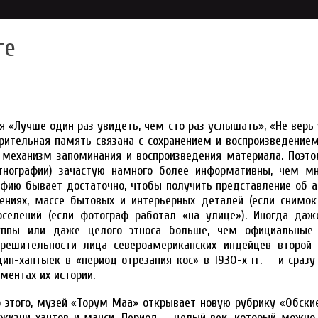
те
ся «Лучше один раз увидеть, чем сто раз услышать», «Не верь
рительная память связана с сохранением и воспроизведением
 механизм запоминания и воспроизведения материала. Поэто
тнографии) зачастую намного более информативны, чем мн
фию бывает достаточно, чтобы получить представление об а
ениях, массе бытовых и интерьерных деталей (если снимо
оселений (если фотограф работал «на улице»). Иногда даж
уппы или даже целого этноса больше, чем официальные
решительности лица североамериканских индейцев второй 
н-хантыек в «период отрезания кос» в 1930-х гг. – и сразу
ентах их истории.
о этого, музей «Торум Маа» открывает новую рубрику «Обски
 жизни хантов и манси. Период – целый век, который можно