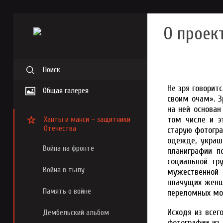
О проек
Поиск
Не зря говорит
Общая галерея
своим очам». З
на ней основан
том числе и э
Ханты и манси – защитники
Отечества
старую фотогра
одежде, украш
Война на фронте
планиграфии п
социальной гр
Война в тылу
мужественной 
плачущих женщи
Память о войне
переломных мом
Исходя из всег
Дембельский альбом
фотографии из