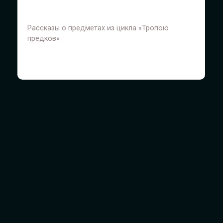
Рассказы о предметах из цикла «Тропою
предков»
© 2020-2026 Сектор информационных технологий
БУ «Этнографический музей под открытым небом